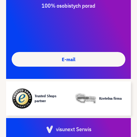
100% osobistych porad
E-mail
Trusted Shops
Rzetelna firma
partner
visunext Serwis