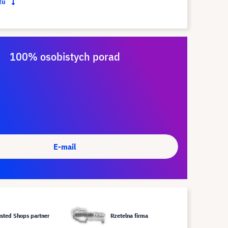
ktu
100% osobistych porad
E-mail
usted Shops partner
Rzetelna firma