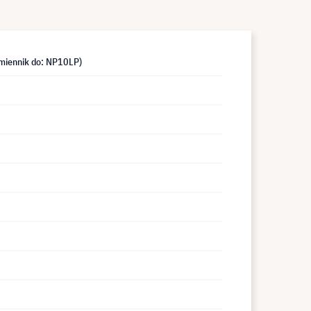
miennik do: NP10LP)