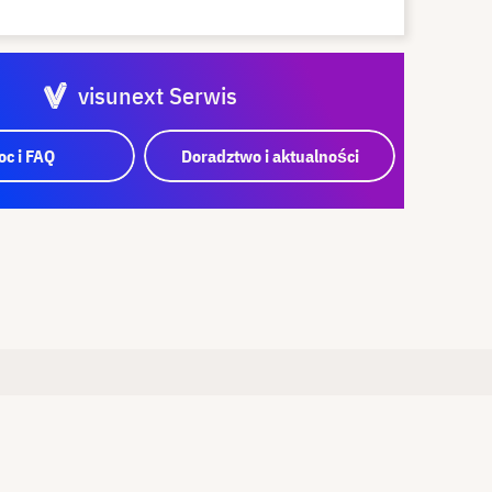
visunext Serwis
c i FAQ
Doradztwo i aktualności