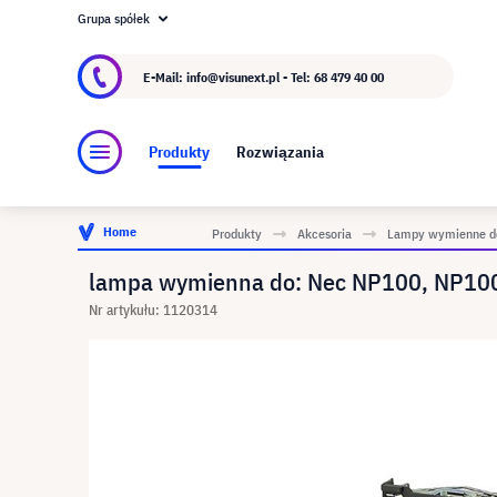
Grupa spółek
O visunext.pl
Grupa visunext
Producent
E-Mail: info@visunext.pl - Tel:
68 479 40 00
Produkty
Rozwiązania
Home
Produkty
Akcesoria
Lampy wymienne do
lampa wymienna do: Nec NP100, NP100
Nr artykułu: 1120314