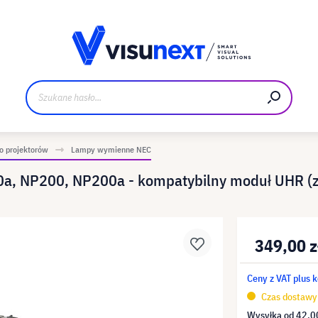
Materiały do pobrania i zestaw dla prasy
 projektorów
Lampy wymienne NEC
a, NP200, NP200a - kompatybilny moduł UHR (
349,00 z
Ceny z VAT plus 
Czas dostawy 
Wysyłka od
42,00