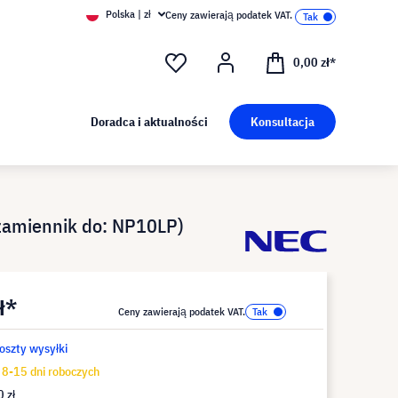
Polska | zł
Ceny zawierają podatek VAT.
0,00 zł*
Doradca i aktualności
Konsultacja
zamiennik do: NP10LP)
ł*
Ceny zawierają podatek VAT.
koszty wysyłki
8-15 dni roboczych
 zł