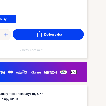
y
bilny UHR
Do koszyka
Express-Checkout
lampy moduł kompatybilny UHR
e lampy NP10LP