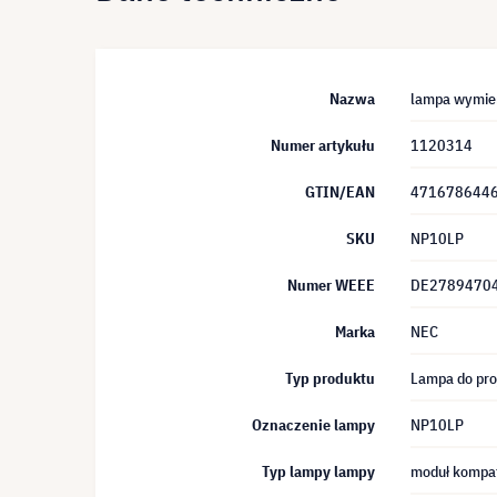
Nazwa
lampa wymie
Numer artykułu
1120314
GTIN/EAN
471678644
SKU
NP10LP
Numer WEEE
DE2789470
Marka
NEC
Typ produktu
Lampa do pro
Oznaczenie lampy
NP10LP
Typ lampy lampy
moduł kompa