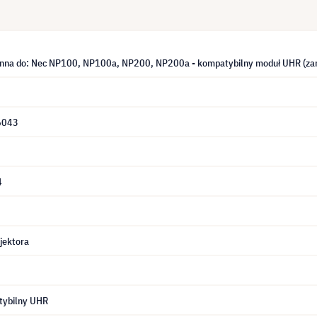
nna do: Nec NP100, NP100a, NP200, NP200a - kompatybilny moduł UHR (za
6043
4
jektora
tybilny UHR