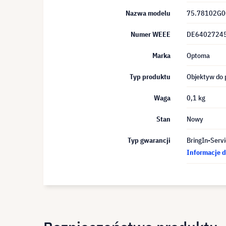
Nazwa modelu
75.78102G0
Numer WEEE
DE6402724
Marka
Optoma
Typ produktu
Objektyw do 
Waga
0,1 kg
Stan
Nowy
Typ gwarancji
BringIn-Servi
Informacje d