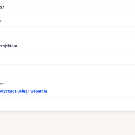
02
5
projektora
ce
otyczące usług i wsparcia