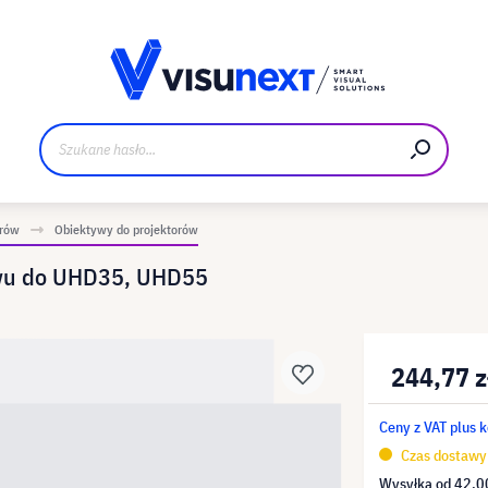
Materiały do pobrania i zestaw dla prasy
orów
Obiektywy do projektorów
wu do UHD35, UHD55
244,77 z
Ceny z VAT plus 
Czas dostawy 
Wysyłka od
42,00