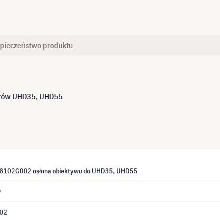
pieczeństwo produktu
orów UHD35, UHD55
8102G002 osłona obiektywu do UHD35, UHD55
9
02