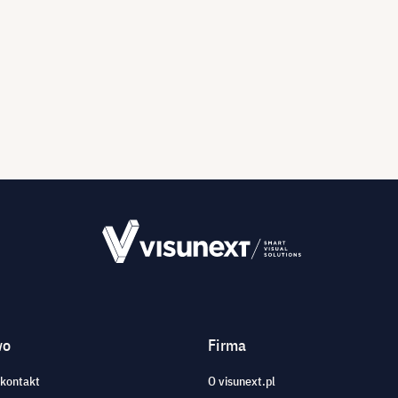
wo
Firma
 kontakt
O visunext.pl