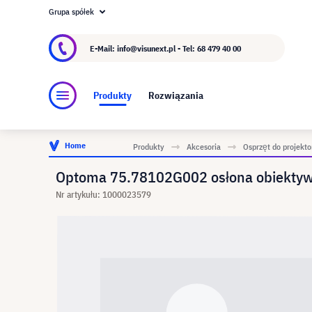
Grupa spółek
O visunext.pl
Grupa visunext
Producent
E-Mail: info@visunext.pl - Tel:
68 479 40 00
Produkty
Rozwiązania
Home
Produkty
Akcesoria
Osprzęt do projekt
Optoma 75.78102G002 osłona obiekty
Nr artykułu: 1000023579