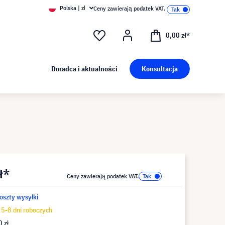
Polska | zł
Ceny zawierają podatek VAT.
0,00 zł*
Doradca i aktualności
Konsultacja
ł*
Ceny zawierają podatek VAT.
koszty wysyłki
5-8 dni roboczych
 zł