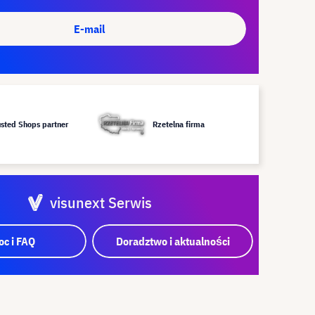
E-mail
usted Shops partner
Rzetelna firma
visunext Serwis
c i FAQ
Doradztwo i aktualności