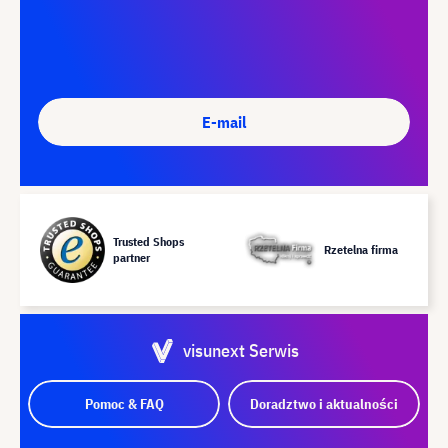
E-mail
Trusted Shops
Rzetelna firma
partner
visunext Serwis
Pomoc & FAQ
Doradztwo i aktualności