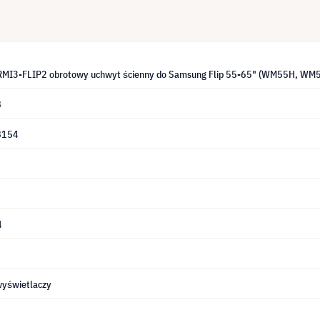
 RMI3-FLIP2 obrotowy uchwyt ścienny do Samsung Flip 55-65" (WM55H, 
8
8154
4
wyświetlaczy