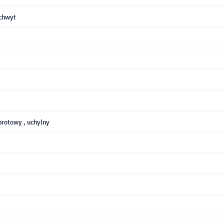
chwyt
obrotowy
, uchylny