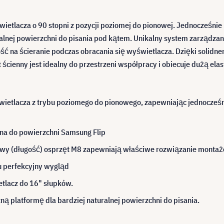
ietlacza o 90 stopni z pozycji poziomej do pionowej. Jednocześnie
uralnej powierzchni do pisania pod kątem. Unikalny system zarząd
ść na ścieranie podczas obracania się wyświetlacza. Dzięki solidn
ścienny jest idealny do przestrzeni współpracy i obiecuje dużą el
świetlacza z trybu poziomego do pionowego, zapewniając jednocześ
na do powierzchni Samsung Flip
wy (długość) osprzęt M8 zapewniają właściwe rozwiązanie montaż
u perfekcyjny wygląd
tlacz do 16" słupków.
ą platformę dla bardziej naturalnej powierzchni do pisania.