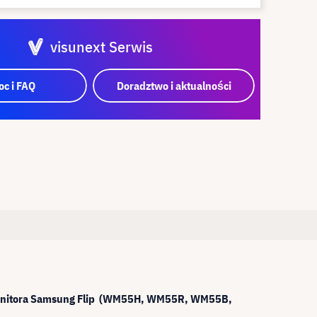
visunext Serwis
c i FAQ
Doradztwo i aktualności
o monitora Samsung Flip (WM55H, WM55R, WM55B,