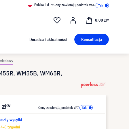
Polska | zł
Ceny zawierają podatek VAT.
0,00 zł*
Doradca i aktualności
Konsultacja
wietlaczy
 WM55R, WM55B, WM65R,
 zł*
Ceny zawierają podatek VAT.
koszty wysyłki
4-6 tygodni