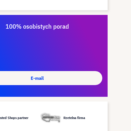
100% osobistych porad
E-mail
usted Shops partner
Rzetelna firma