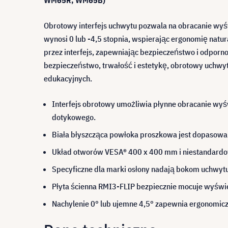
WM65R, WM65B)
Obrotowy interfejs uchwytu pozwala na obracanie wyśw
wynosi 0 lub -4,5 stopnia, wspierając ergonomię nat
przez interfejs, zapewniając bezpieczeństwo i odporno
bezpieczeństwo, trwałość i estetykę, obrotowy uchwyt 
edukacyjnych.
Interfejs obrotowy umożliwia płynne obracanie wy
dotykowego.
Biała błyszcząca powłoka proszkowa jest dopasowa
Układ otworów VESA® 400 x 400 mm i niestandardo
Specyficzne dla marki osłony nadają bokom uchwyt
Płyta ścienna RMI3-FLIP bezpiecznie mocuje wyświe
Nachylenie 0° lub ujemne 4,5° zapewnia ergonomiczn