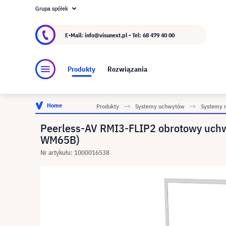
Grupa spółek
O visunext.pl
Grupa visunext
Producent
E-Mail: info@visunext.pl - Tel:
68 479 40 00
Produkty
Rozwiązania
Home
Produkty
Systemy uchwytów
Systemy 
Peerless-AV RMI3-FLIP2 obrotowy uc
WM65B)
Nr artykułu: 1000016538