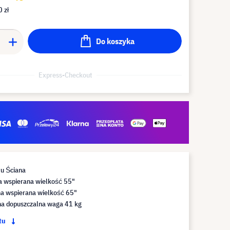
 zł
Do koszyka
Express-Checkout
u Ściana
a wspierana wielkość 55"
 wspierana wielkość 65"
 dopuszczalna waga 41 kg
ktu