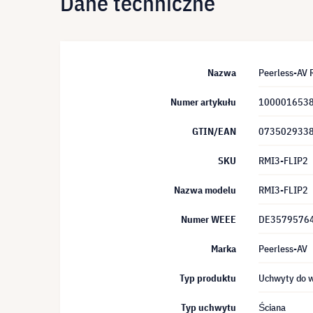
Dane techniczne
Nazwa
Peerless-AV
Numer artykułu
100001653
GTIN/EAN
073502933
SKU
RMI3-FLIP2
Nazwa modelu
RMI3-FLIP2
Numer WEEE
DE3579576
Marka
Peerless-AV
Typ produktu
Uchwyty do 
Typ uchwytu
Ściana