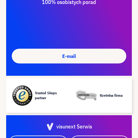
100% osobistych porad
E-mail
Trusted Shops
Rzetelna firma
partner
visunext Serwis