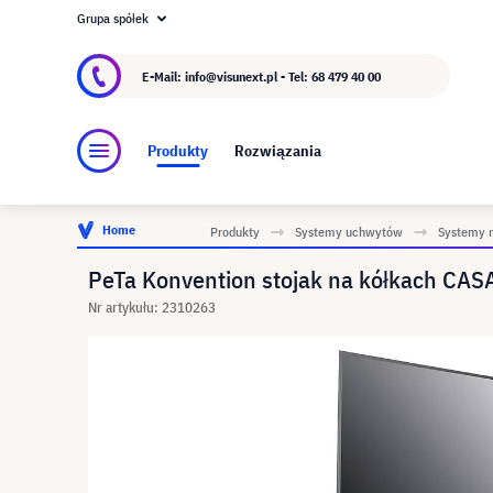
Grupa spółek
O visunext.pl
Grupa visunext
Producent
E-Mail: info@visunext.pl - Tel:
68 479 40 00
Produkty
Rozwiązania
Home
Produkty
Systemy uchwytów
Systemy 
PeTa Konvention stojak na kółkach CAS
Nr artykułu: 2310263