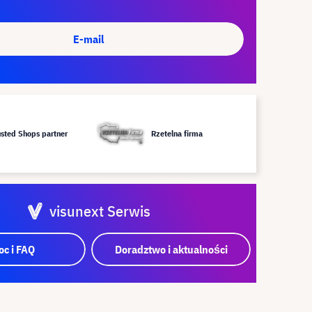
E-mail
usted Shops partner
Rzetelna firma
visunext Serwis
c i FAQ
Doradztwo i aktualności