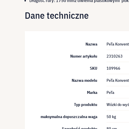
Długość rury
:
1750 mm
z dwiema
plastikowymi po
Dane techniczne
Nazwa
PeTa Konvent
Numer artykułu
2310263
SKU
109966
Nazwa modelu
PeTa Konvent
Marka
PeTa
Typ produktu
Wózki do wyś
maksymalna dopuszczalna waga
50 kg
Szerokość produktu
80 cm