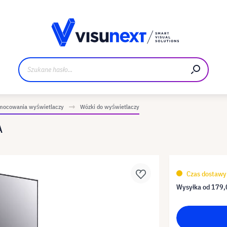
Materiały do pobrania i zestaw dla prasy
mocowania wyświetlaczy
Wózki do wyświetlaczy
A
Czas dostawy 
Wysyłka od
179,