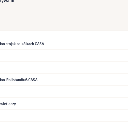
krywami
ion stojak na kółkach CASA
ion-Rollstandfuß CASA
wietlaczy