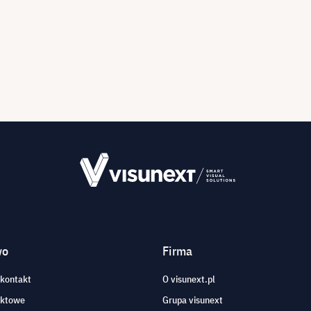
wo
Firma
 kontakt
O visunext.pl
aktowe
Grupa visunext