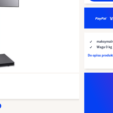
maksymalna
Waga 0 kg
Do opisu produ