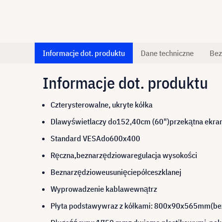
Informacje dot. produktu
Dane techniczne
Bez
Informacje dot. produktu
Cztery
sterowalne
, ukryte
kółka
Dla
wyświetlaczy do
152,40
cm (60
")
przekątna ekra
Standard VESA
do
600x400
Ręczna,
beznarzędziowa
regulacja wysokości
Beznarzędziowe
usunięcie
półce
szklanej
Wyprowadzenie kabla
wewnątrz
Płyta podstawy
wraz z kółkami:
800x90x565mm
(be