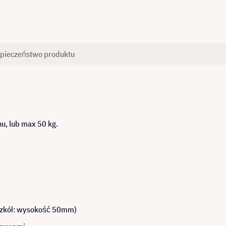
pieczeństwo produktu
nu
, lub max
50 kg
.
z
kół
: wysokość 50mm)