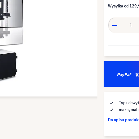
Wysyłka od
129,
Typ uchwyt
maksymalna
Do opisu produ