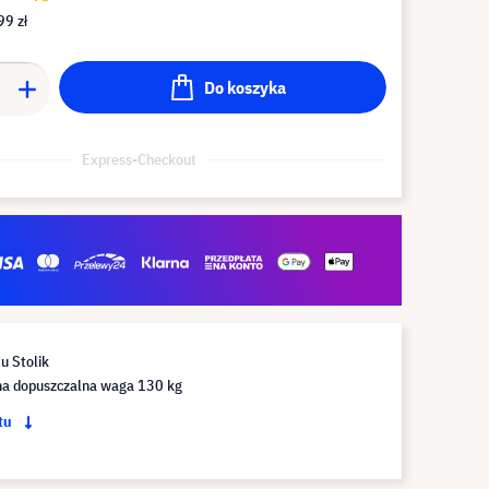
99 zł
Do koszyka
Express-Checkout
u Stolik
 dopuszczalna waga 130 kg
ktu