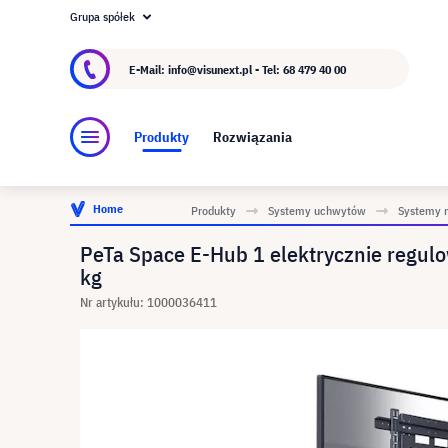
Grupa spółek
O visunext.pl
Grupa visunext
Producent
E-Mail: info@visunext.pl - Tel:
68 479 40 00
Produkty
Rozwiązania
Home
Produkty
Systemy uchwytów
Systemy 
PeTa Space E-Hub 1 elektrycznie regu
kg
Nr artykułu: 1000036411