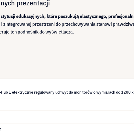
znych prezentacji
instytucji edukacyjnych, które poszukują elastycznego, profesjona
ści i zintegrowanej przestrzeni do przechowywania stanowi prawdzi
feruje ten podnośnik do wyświetlacza.
-Hub 1 elektrycznie regulowany uchwyt do monitorów o wymiarach do 1200 x
1
 1