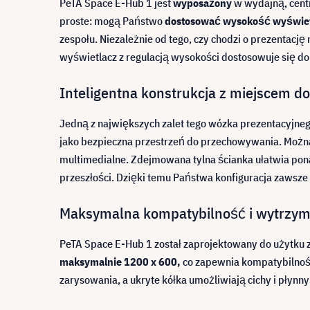
PeTA Space E-Hub 1 jest
wyposażony
w wydajną, cen
proste: mogą Państwo
dostosować wysokość wyświetl
zespołu. Niezależnie od tego, czy chodzi o prezentacj
wyświetlacz z regulacją wysokości dostosowuje się d
Inteligentna konstrukcja z miejscem d
Jedną z największych zalet tego wózka prezentacyjneg
jako bezpieczna przestrzeń do przechowywania. Można
multimedialne. Zdejmowana tylna ścianka ułatwia ponad
przeszłości. Dzięki temu Państwa konfiguracja zawsze
Maksymalna kompatybilność i wytrzym
PeTA Space E-Hub 1 został zaprojektowany do użytku
maksymalnie 1200 x 600,
co zapewnia kompatybilność
zarysowania, a ukryte kółka umożliwiają cichy i płynny