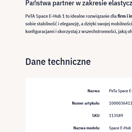
Państwa partner w zakresie elastyc
PeTA Space E-Hub 1 to idealne rozwiązanie dla
firm i 
sobie stabilność i elegancję, a dzięki swojej mobilno
konfiguracjami i skorzystaj z wszechstronności, jaką o
Dane techniczne
Nazwa
PeTa Space E
Numer artykułu
100003641
SKU
113589
Nazwa modelu
Space E-Hub