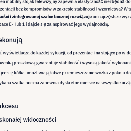
ten mobilny stojak telewizyjny zapewnia elastyczność niezbędną do
zentacji bez kompromisów w zakresie stabilności i wzornictwa? W ta
kości i zintegrowanej szafce bocznej rozwiązuje
on najczęstsze wyz
ace E-Hub 1 i dajcie się zainspirować jego wydajnością.
zekonują
 wyświetlacza do każdej sytuacji, od prezentacji na stojąco po wid
powłoką proszkową gwarantuje stabilność i wysoką jakość wykonani
ące się kółka umożliwiają łatwe przemieszczanie wózka z pokoju do 
kana szafka boczna zapewnia dyskretne miejsce na wszystkie urządz
ukcesu
oskonałej widoczności