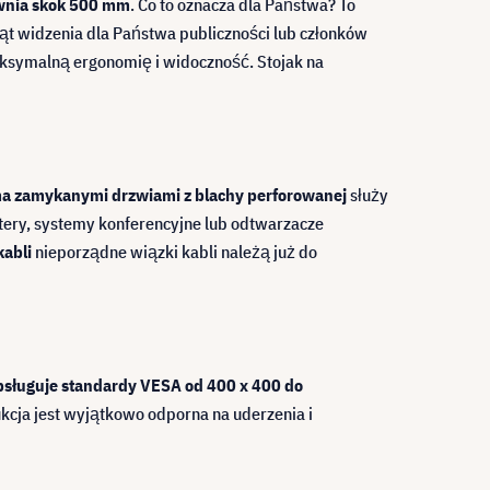
ewnia skok 500 mm
. Co to oznacza dla Państwa? To
t widzenia dla Państwa publiczności lub członków
maksymalną ergonomię i widoczność. Stojak na
 zamykanymi drzwiami z blachy perforowanej
służy
tery, systemy konferencyjne lub odtwarzacze
abli
nieporządne wiązki kabli należą już do
sługuje standardy VESA od 400 x 400 do
cja jest wyjątkowo odporna na uderzenia i