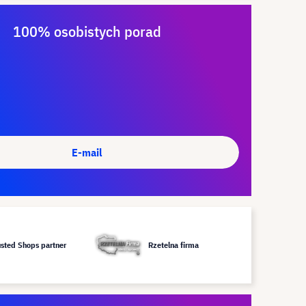
100% osobistych porad
E-mail
usted Shops partner
Rzetelna firma