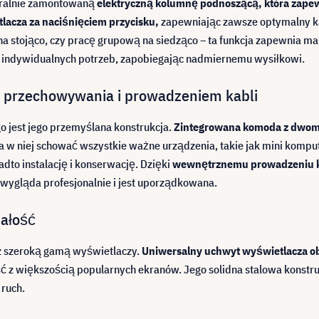
tralnie zamontowaną
elektryczną kolumnę podnoszącą, która zap
acza za naciśnięciem przycisku,
zapewniając zawsze optymalny ką
ę na stojąco, czy pracę grupową na siedząco – ta funkcja zapewnia 
o indywidualnych potrzeb, zapobiegając nadmiernemu wysiłkowi.
o przechowywania i prowadzeniem kabli
o jest jego przemyślana konstrukcja.
Zintegrowana komoda z dwoma
 w niej schować wszystkie ważne urządzenia, takie jak mini kompu
to instalację i konserwację. Dzięki
wewnętrznemu prowadzeniu k
 wygląda profesjonalnie i jest uporządkowana.
ałość
 z szeroką gamą wyświetlaczy.
Uniwersalny uchwyt wyświetlacza ob
 z większością popularnych ekranów. Jego solidna stalowa konstruk
 ruch.