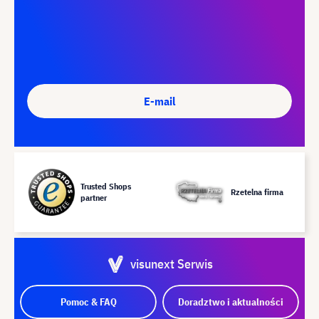
E-mail
Trusted Shops
Rzetelna firma
partner
visunext Serwis
Pomoc & FAQ
Doradztwo i aktualności