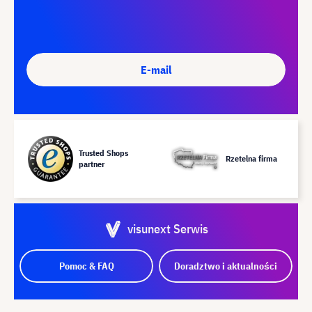
E-mail
Trusted Shops
Rzetelna firma
partner
visunext Serwis
Pomoc & FAQ
Doradztwo i aktualności