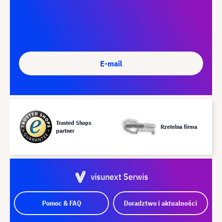
E-mail
Trusted Shops
Rzetelna firma
partner
visunext Serwis
Pomoc & FAQ
Doradztwo i aktualności