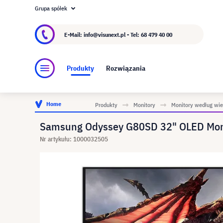
Grupa spółek
O visunext.pl
Grupa visunext
Producent
E-Mail: info@visunext.pl - Tel:
68 479 40 00
Produkty
Rozwiązania
Home
Produkty
Monitory
Monitory według wie
Samsung Odyssey G80SD 32" OLED Moni
Nr artykułu: 1000032505