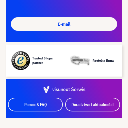
E-mail
Trusted Shops
Rzetelna firma
partner
visunext Serwis
Pomoc & FAQ
Doradztwo i aktualności