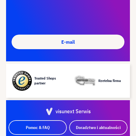
E-mail
Trusted Shops
Rzetelna firma
partner
visunext Serwis
Pomoc & FAQ
Doradztwo i aktualności