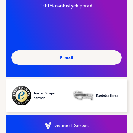
100% osobistych porad
E-mail
Trusted Shops
Rzetelna firma
partner
visunext Serwis