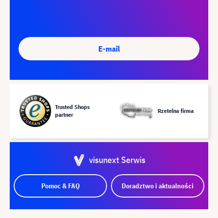
E-mail
Trusted Shops
Rzetelna firma
partner
visunext Serwis
Pomoc & FAQ
Doradztwo i aktualności