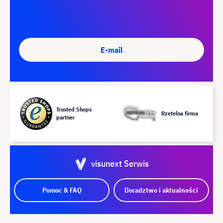
E-mail
Trusted Shops
Rzetelna firma
partner
visunext Serwis
Pomoc & FAQ
Doradztwo i aktualności