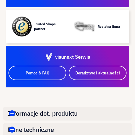
Trusted Shops
Rzetelna firma
partner
visunext Serwis
Pomoc & FAQ
Doradztwo i aktualności
Informacje dot. produktu
Dane techniczne