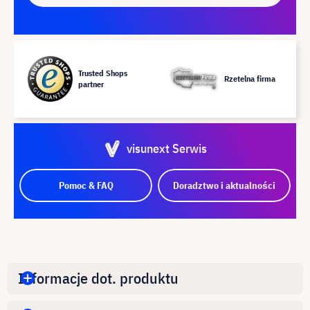
Trusted Shops
Rzetelna firma
partner
visunext Serwis
Pomoc & FAQ
Doradztwo i aktualności
Informacje dot. produktu