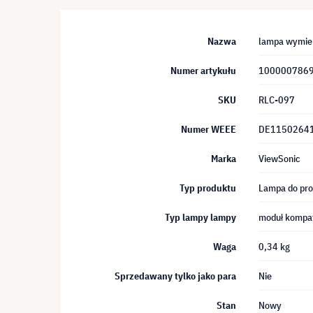
Nazwa
lampa wymien
Numer artykułu
100000786
SKU
RLC-097
Numer WEEE
DE1150264
Marka
ViewSonic
Typ produktu
Lampa do pro
Typ lampy lampy
moduł kompat
Waga
0,34 kg
Sprzedawany tylko jako para
Nie
Stan
Nowy