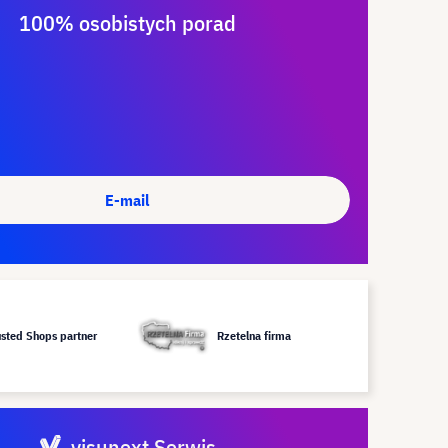
100% osobistych porad
E-mail
usted Shops partner
Rzetelna firma
visunext Serwis