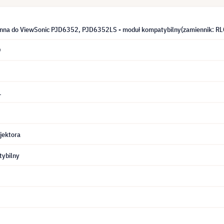
na do ViewSonic PJD6352, PJD6352LS - moduł kompatybilny(zamiennik: R
9
1
jektora
ybilny