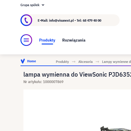
Grupa spółek
O visunext.pl
Grupa visunext
Producent
E-Mail: info@visunext.pl - Tel:
68 479 40 00
Produkty
Rozwiązania
Home
Produkty
Akcesoria
Lampy wymienne do
lampa wymienna do ViewSonic PJD6352
Nr artykułu: 1000007869