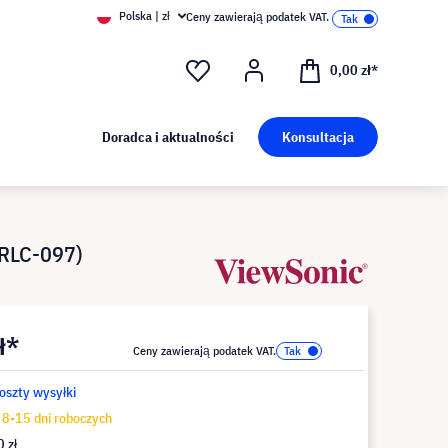
Polska | zł
Ceny zawierają podatek VAT.
0,00 zł*
Doradca i aktualności
Konsultacja
 RLC-097)
ł*
Ceny zawierają podatek VAT.
koszty wysyłki
8-15 dni roboczych
 zł