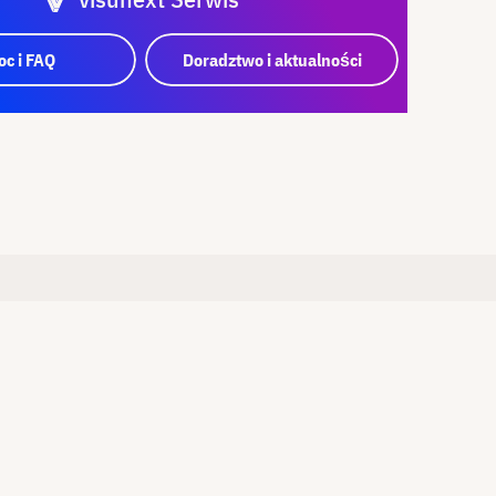
c i FAQ
Doradztwo i aktualności