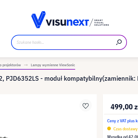
Materiały do pobrania i zestaw dla prasy
 projektorów
Lampy wymienne ViewSonic
, PJD6352LS - moduł kompatybilny(zamiennik:
499,00 z
Ceny z VAT plus 
Czas dostawy 
Wysyłka od
42,00