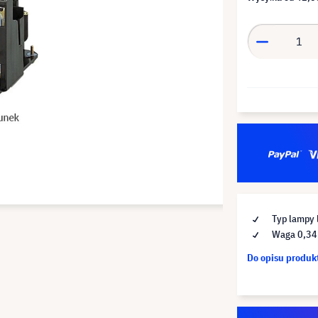
Typ lampy 
Waga 0,34
Do opisu produ