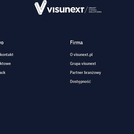
wo
Firma
 kontakt
O visunext.pl
aktowe
Grupa visunext
ack
Partner branżowy
Dostępność