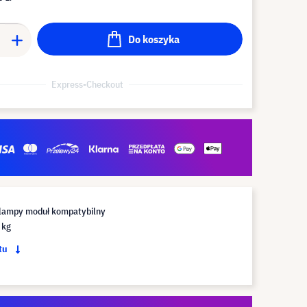
Do koszyka
Express-Checkout
lampy moduł kompatybilny
 kg
ktu