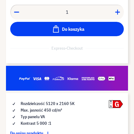
Do koszyka
Express-Checkout
G
A
Rozdzielczość 5120 x 2160 5K
G
Max. jasność 450 cd/m²
Typ panelu VA
Kontrast 5 000 :1
Do opisu produktu