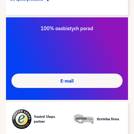
100% osobistych porad
E-mail
Trusted Shops
Rzetelna firma
partner