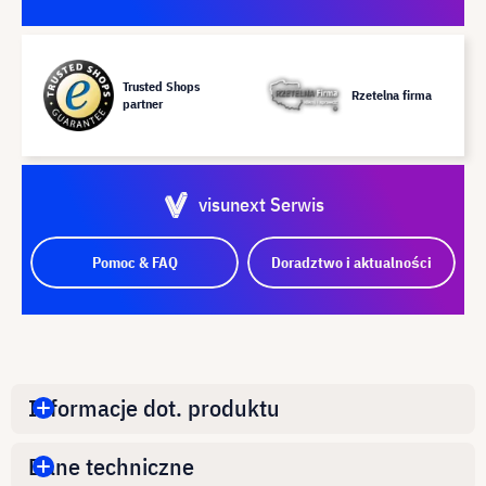
Trusted Shops
Rzetelna firma
partner
visunext Serwis
Pomoc & FAQ
Doradztwo i aktualności
Informacje dot. produktu
Dane techniczne