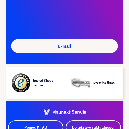
E-mail
Trusted Shops
Rzetelna firma
partner
visunext Serwis
Pomoc & FAQ
Doradztwo i aktualności