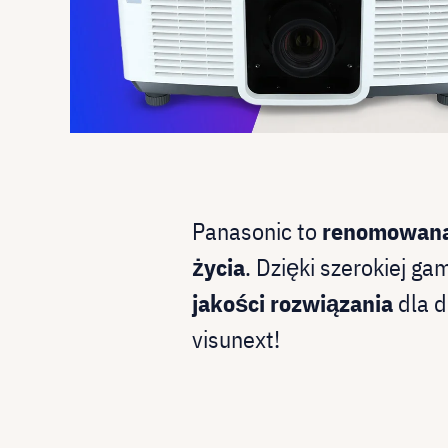
Panasonic to
renomowana 
życia
. Dzięki szerokiej g
jakości rozwiązania
dla d
visunext!