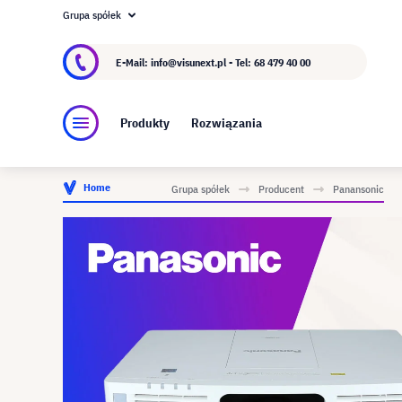
Grupa spółek
O visunext.pl
Grupa visunext
Producent
E-Mail: info@visunext.pl - Tel:
68 479 40 00
Produkty
Rozwiązania
Home
Grupa spółek
Producent
Panansonic