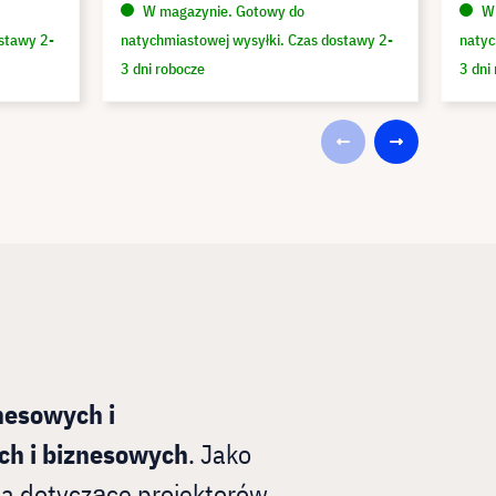
W magazynie. Gotowy do
W 
stawy 2-
natychmiastowej wysyłki. Czas dostawy 2-
natyc
3 dni robocze
3 dni
nesowych i
ch i biznesowych
. Jako
a dotyczące projektorów