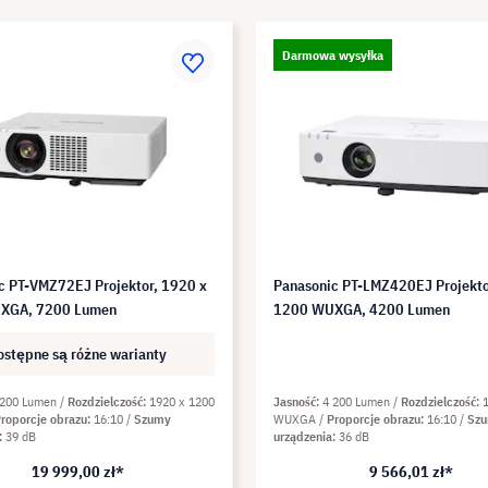
Darmowa wysyłka
c PT-VMZ72EJ Projektor, 1920 x
Panasonic PT-LMZ420EJ Projekto
XGA, 7200 Lumen
1200 WUXGA, 4200 Lumen
ostępne są różne warianty
 200 Lumen
Rozdzielczość
1920 x 1200
Jasność
4 200 Lumen
Rozdzielczość
roporcje obrazu
16:10
Szumy
WUXGA
Proporcje obrazu
16:10
Sz
39 dB
urządzenia
36 dB
19 999,00 zł*
9 566,01 zł*