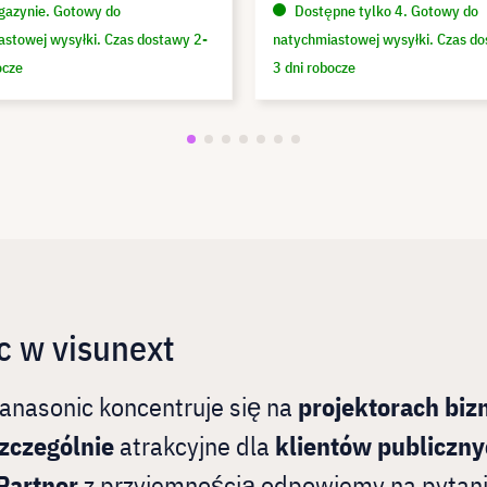
azynie. Gotowy do
Dostępne tylko 4. Gotowy do
astowej wysyłki. Czas dostawy 2-
natychmiastowej wysyłki. Czas do
ocze
3 dni robocze
c w visunext
anasonic koncentruje się na
projektorach biz
zczególnie
atrakcyjne dla
klientów publiczny
Partner
z przyjemnością odpowiemy na pytani