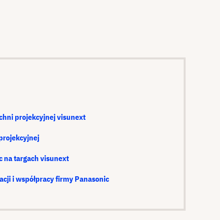
chni projekcyjnej visunext
projekcyjnej
 na targach visunext
cji i współpracy firmy Panasonic