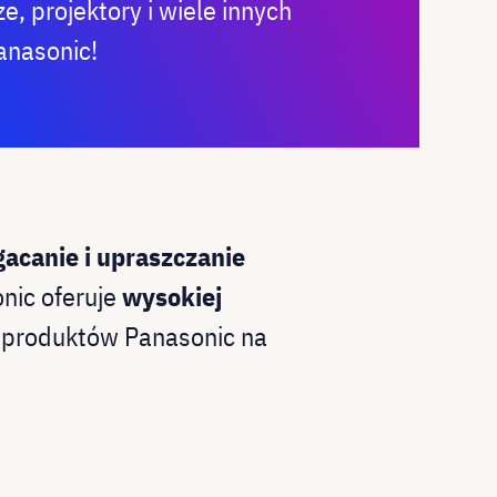
e, projektory i wiele innych
anasonic!
acanie i upraszczanie
nic oferuje
wysokiej
t produktów Panasonic na