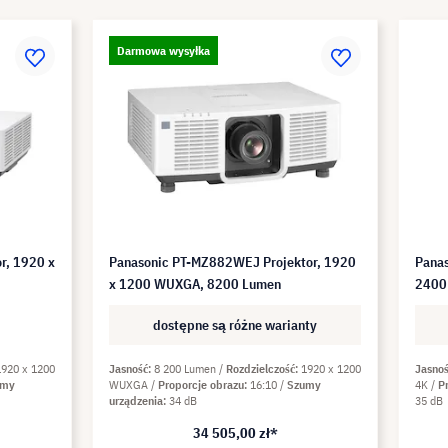
Darmowa wysyłka
r, 1920 x
Panasonic PT-MZ882WEJ Projektor, 1920
Panas
x 1200 WUXGA, 8200 Lumen
2400
dostępne są różne warianty
1920 x 1200
Jasność
8 200 Lumen
Rozdzielczość
1920 x 1200
Jasno
umy
WUXGA
Proporcje obrazu
16:10
Szumy
4K
P
urządzenia
34 dB
35 dB
34 505,00 zł*