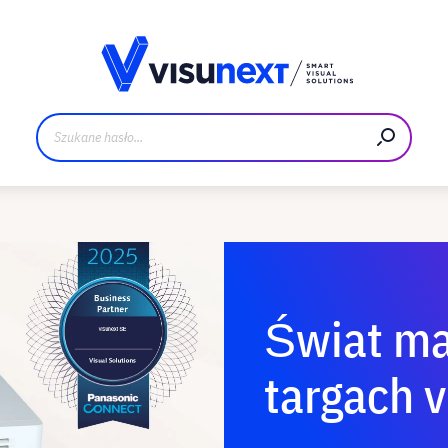
Materiały do pobrania i zestaw dla prasy
Świat ma
targach 