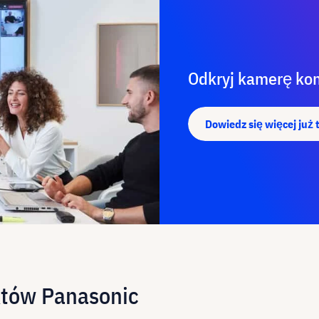
Odkryj kamerę ko
Dowiedz się więcej już 
któw Panasonic