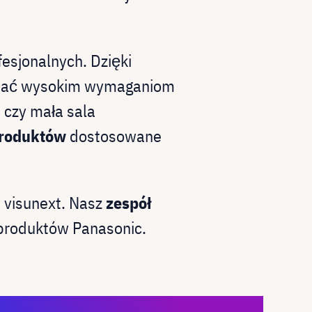
fesjonalnych. Dzięki
tać wysokim wymaganiom
, czy mała sala
produktów
dostosowane
w visunext. Nasz
zespół
 produktów Panasonic.