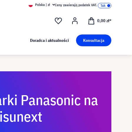
Polska | zł
Ceny zawierają podatek VAT.
0,00 zł*
Doradca i aktualności
Konsultacja
rki Panasonic na
visunext