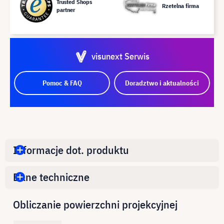
Trusted Shops
Rzetelna firma
partner
visunext Serwis
Pomoc & FAQ
Doradztwo i aktualności
Informacje dot. produktu
Dane techniczne
Obliczanie powierzchni projekcyjnej