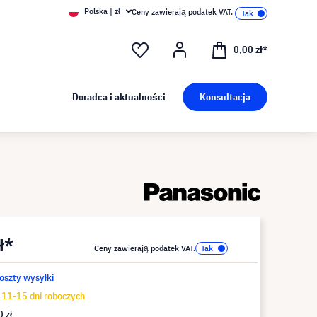
Polska | zł
Ceny zawierają podatek VAT.
0,00 zł*
Doradca i aktualności
Konsultacja
ł*
Ceny zawierają podatek VAT.
koszty wysyłki
11-15 dni roboczych
 zł