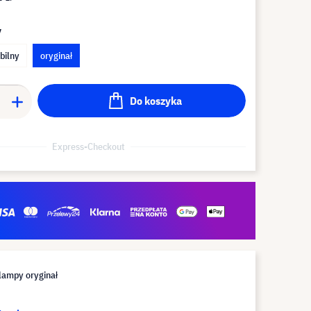
y
bilny
oryginał
Do koszyka
Express-Checkout
lampy oryginał