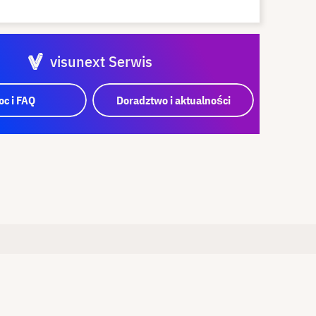
visunext Serwis
c i FAQ
Doradztwo i aktualności