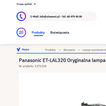
Grupa spółek
O visunext.pl
Grupa visunext
Producent
E-Mail: info@visunext.pl - Tel:
68 479 40 00
Produkty
Rozwiązania
Home
Produkty
Akcesoria
Lampy wymienne do
Panasonic ET-LAL320 Oryginalna lamp
Nr artykułu: 1371354