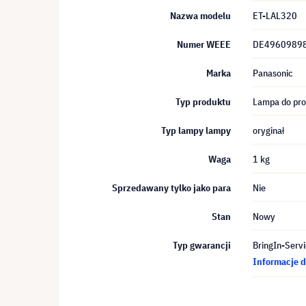
Nazwa modelu
ET-LAL320
Numer WEEE
DE4960989
Marka
Panasonic
Typ produktu
Lampa do pro
Typ lampy lampy
oryginał
Waga
1 kg
Sprzedawany tylko jako para
Nie
Stan
Nowy
Typ gwarancji
BringIn-Servi
Informacje d