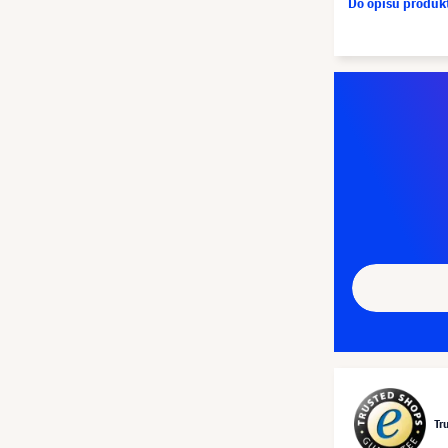
Do opisu produ
Tr