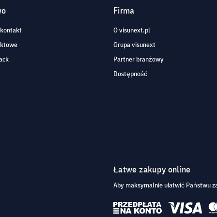
wo
Firma
 kontakt
O visunext.pl
aktowe
Grupa visunext
ack
Partner branżowy
Dostępność
Łatwe zakupy online
Aby maksymalnie ułatwić Państwu za