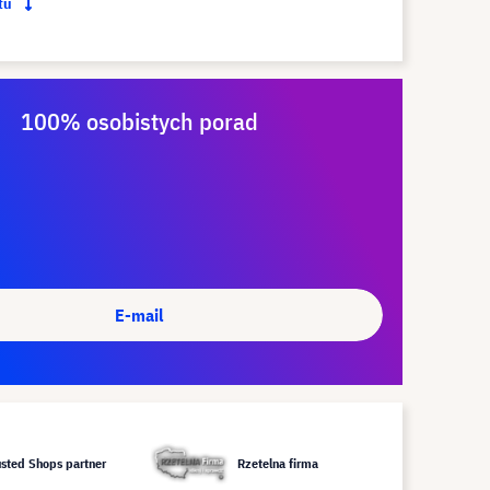
ktu
100% osobistych porad
E-mail
usted Shops partner
Rzetelna firma