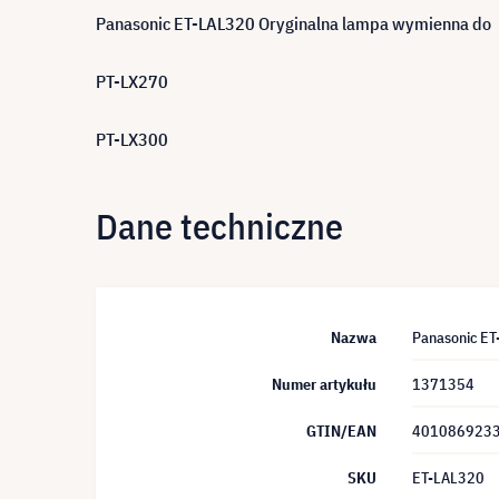
Panasonic ET-LAL320 Oryginalna lampa wymienna do
PT-LX270
PT-LX300
Dane techniczne
Nazwa
Panasonic E
Numer artykułu
1371354
GTIN/EAN
401086923
SKU
ET-LAL320