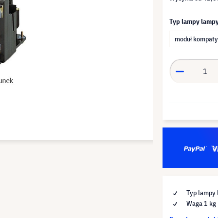
Typ lampy lamp
moduł kompaty
Typ lampy 
Waga 1 kg