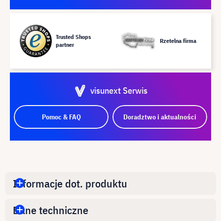
Trusted Shops
Rzetelna firma
partner
visunext Serwis
Pomoc & FAQ
Doradztwo i aktualności
Informacje dot. produktu
Dane techniczne