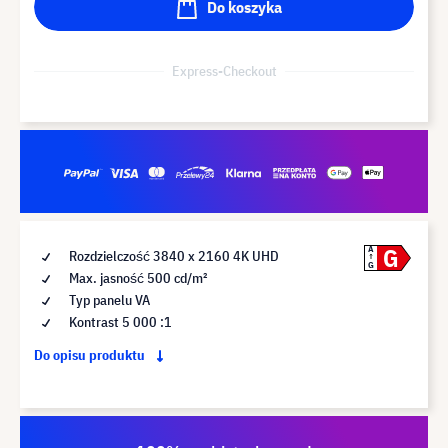
Do koszyka
Express-Checkout
G
A
Rozdzielczość 3840 x 2160 4K UHD
G
Max. jasność 500 cd/m²
Typ panelu VA
Kontrast 5 000 :1
Do opisu produktu