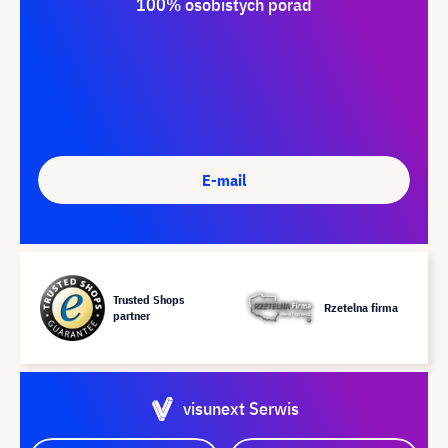
100% osobistych porad
E-mail
Trusted Shops
Rzetelna firma
partner
visunext Serwis