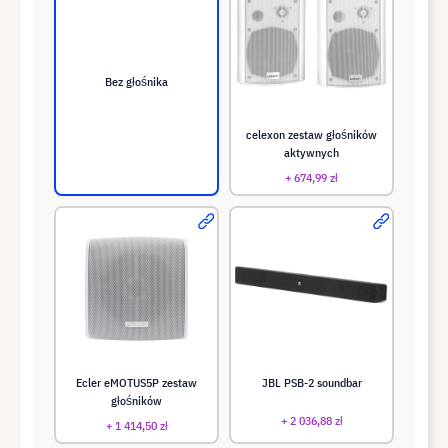
Bez głośnika
celexon zestaw głośników
aktywnych
+ 674,99 zł
Ecler eMOTUS5P zestaw
JBL PSB-2 soundbar
głośników
+ 2 036,88 zł
+ 1 414,50 zł