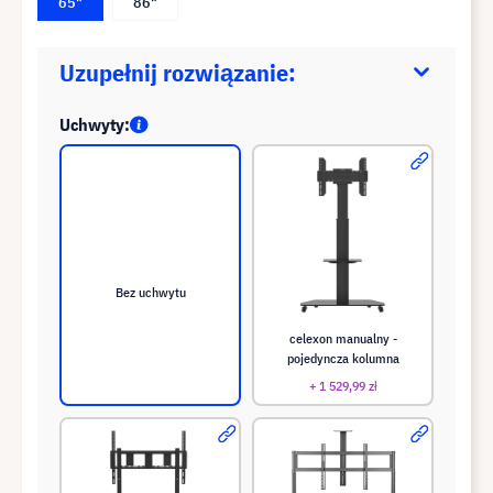
65"
86"
Uzupełnij rozwiązanie:
Uchwyty:
Bez uchwytu
celexon manualny -
pojedyncza kolumna
+ 1 529,99 zł