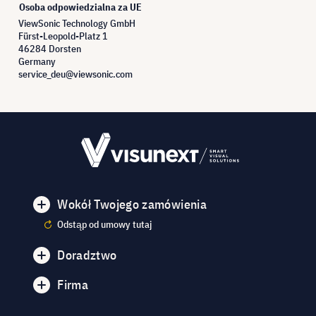
Osoba odpowiedzialna za UE
ViewSonic Technology GmbH
Fürst-Leopold-Platz 1
46284 Dorsten
Germany
service_deu@viewsonic.com
Wokół Twojego zamówienia
Odstąp od umowy tutaj
Doradztwo
Firma