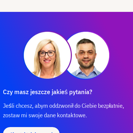
Czy masz jeszcze jakieś pytania?
Jeśli chcesz, abym oddzwonił do Ciebie bezpłatnie,
zostaw mi swoje dane kontaktowe.