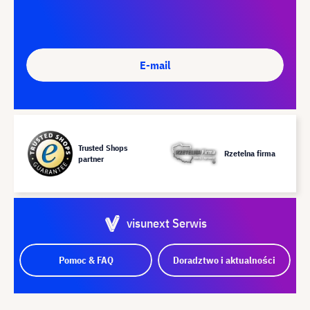
E-mail
Trusted Shops
Rzetelna firma
partner
visunext Serwis
Pomoc & FAQ
Doradztwo i aktualności