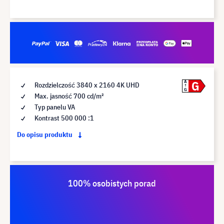
G
A
Rozdzielczość 3840 x 2160 4K UHD
G
Max. jasność 700 cd/m²
Typ panelu VA
Kontrast 500 000 :1
Do opisu produktu
100% osobistych porad