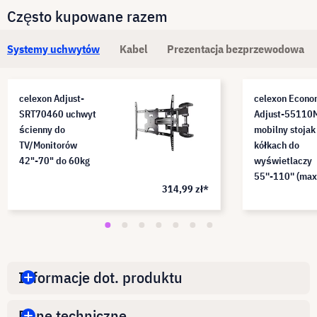
Często kupowane razem
Systemy uchwytów
Kabel
Prezentacja bezprzewodowa
celexon Adjust-
celexon Econ
SRT70460 uchwyt
Adjust-55110
ścienny do
mobilny stojak
TV/Monitorów
kółkach do
42"-70" do 60kg
wyświetlaczy
55''-110'' (max
314,99 zł*
100kg | VESA 
800x600) z
regulacją wys
160-175cm
Informacje dot. produktu
Dane techniczne